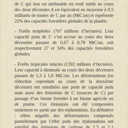
de C qui leur est attribuable est resté stable au cours
des deux décennies il est équivalent en moyenne à 0,5
milliards de tonnes de C par an (MtC/an) et représente
22% des capacités forestières globales de la planète.
- Forêts tempérées (767 millions d’hectares). Leur
capacité puits de C s’est accrue au cours des deux
décennies passant de 0,67 à 0,78 MtC/an, soit
respectivement 27 et 34% des capacités forestières
globales.
- Forêts tropicales intactes (1392 millions d’hectares).
Leur capacité à diminuée au cours des deux décennies
passant de 1,3 à 1,0 MtC/an. Les déforestations (en
réduction cependant au cours de la deuxième
décennie) ont entraînées une perte de capacité puits
mais aussi des émissions de C (sources de C) par
passage d’un biome forestier à un biome agricole ou
de prairie. Ces émissions ont été compensées
seulement en partie par des replantations. En définitive
: effets négatifs des déforestations compensés
partiellement par l’effet puits des replantations ont
entraîné des émissions de carbone de 1,5 et 1,1