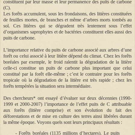
constituent par leur masse et leur permanence des puits de carbone
(C).
Les forêts accumulent, sous les frondaisons, des litières constituées
de feuilles mortes, de branches et même d’arbres morts tombés au
sol. Ces litières qui se dégradent très lentement sous l’effet
d’organismes saprophytes et de bactéries constituent elles aussi des
puits de carbone.
L’importance relative du puits de carbone associé aux arbres d’une
forêt ou celui associé à leur litière dépend du climat. Chez les forêts
boréales par exemple, le froid ralentit la dégradation de la litière
celle-ci constitue un puits de carbone plus important que celui
constitué par la forêt elle-même ; c’est le contraire pour les forêts
tropicale où la dégradation de la litière est très rapide ; chez les
forêts tempérées la situation sera intermédiaire.
Des chercheurs* ont essayé d’évaluer sur deux décennies (1990-
1999 et 2000-2007) l’importance de l’effet puits de C attribuable
aux forêts (litière comprise) et son évolution du fait des
déforestations et de mise en culture des terres ainsi libérées durant
la même époque. Voyons quels sont leurs principaux résultats :
- Forêts boréales (1135 millions d’hectares). Le puits