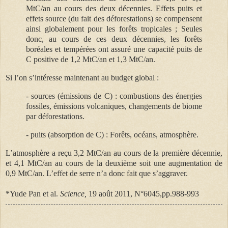
MtC/an au cours des deux décennies. Effets puits et
effets source (du fait des déforestations) se compensent
ainsi globalement pour les forêts tropicales ; Seules
donc, au cours de ces deux décennies, les forêts
boréales et tempérées ont assuré une capacité puits de
C positive de 1,2 MtC/an et 1,3 MtC/an.
Si l’on s’intéresse maintenant au budget global :
- sources (émissions de C) : combustions des énergies
fossiles, émissions volcaniques, changements de biome
par déforestations.
- puits (absorption de C) : Forêts, océans, atmosphère.
L’atmosphère a reçu 3,2 MtC/an au cours de la première décennie,
et 4,1 MtC/an au cours de la deuxième soit une augmentation de
0,9 MtC/an. L’effet de serre n’a donc fait que s’aggraver.
*Yude Pan et al.
Science,
19 août 2011, N°6045,pp.988-993