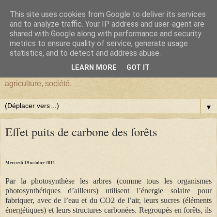
This site uses cookies from Google to deliver its services
BlogHardi
and to analyze traffic. Your IP address and user-agent are
shared with Google along with performance and security
metrics to ensure quality of service, generate usage
Vous êtes sur BlogHardi, vous y trouverez les réflexions d'un
statistics, and to detect and address abuse.
ancien Chercheur de l'I.N.R.A.E. sur : environnement,
LEARN MORE
GOT IT
démographie, Darwinisme, écologie, biologie, génétique,
agriculture, société.
▼
Effet puits de carbone des forêts
Mercredi 19 octobre 2011
Par la photosynthèse les arbres (comme tous les organismes
photosynthétiques d’ailleurs) utilisent l’énergie solaire pour
fabriquer, avec de l’eau et du CO2 de l’air, leurs sucres (éléments
énergétiques) et leurs structures carbonées. Regroupés en forêts, ils