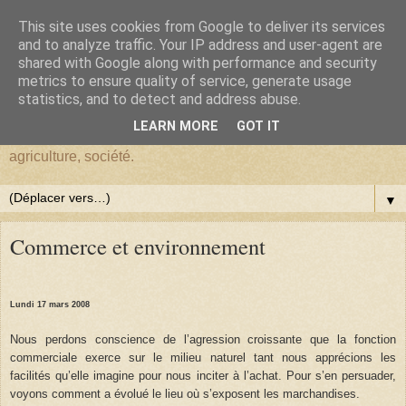
This site uses cookies from Google to deliver its services
BlogHardi
and to analyze traffic. Your IP address and user-agent are
shared with Google along with performance and security
metrics to ensure quality of service, generate usage
Vous êtes sur BlogHardi, vous y trouverez les réflexions d'un
statistics, and to detect and address abuse.
ancien Chercheur de l'I.N.R.A.E. sur : environnement,
LEARN MORE
GOT IT
démographie, Darwinisme, écologie, biologie, génétique,
agriculture, société.
▼
Commerce et environnement
Lundi 17 mars 2008
Nous perdons conscience de l’agression croissante que la fonction
commerciale exerce sur le milieu naturel tant nous apprécions les
facilités qu’elle imagine pour nous inciter à l’achat. Pour s’en persuader,
voyons comment a évolué le lieu où s’exposent les marchandises.