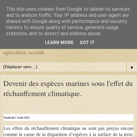
This site uses cookies from Google to deliver its services
BlogHardi
and to analyze traffic. Your IP address and user-agent are
shared with Google along with performance and security
metrics to ensure quality of service, generate usage
Vous êtes sur BlogHardi, vous y trouverez les réflexions d'un
statistics, and to detect and address abuse.
ancien Chercheur de l'I.N.R.A.E. sur : environnement,
LEARN MORE
GOT IT
démographie, Darwinisme, écologie, biologie, génétique,
agriculture, société.
▼
Devenir des espèces marines sous l'effet du
réchauffement climatique.
Vendredi 5 Août 2022
Les effets du réchauffement climatique ne sont pas perçus encore
comme la cause de la disparition d’espèces à la surface de la terre,