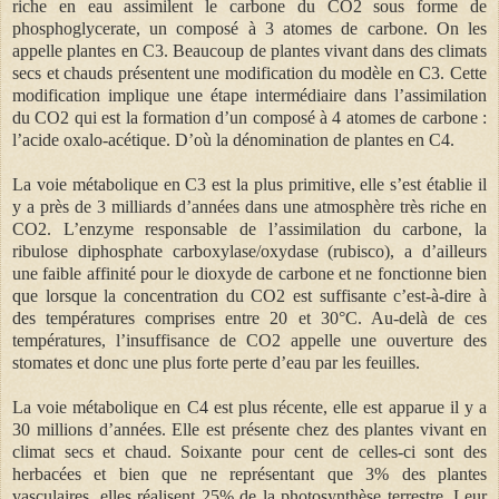
riche en eau assimilent le carbone du CO2 sous forme de
phosphoglycerate, un composé à 3 atomes de carbone. On les
appelle plantes en C3. Beaucoup de plantes vivant dans des climats
secs et chauds présentent une modification du modèle en C3. Cette
modification implique une étape intermédiaire dans l’assimilation
du CO2 qui est la formation d’un composé à 4 atomes de carbone :
l’acide oxalo-acétique. D’où la dénomination de plantes en C4.
La voie métabolique en C3 est la plus primitive, elle s’est établie il
y a près de 3 milliards d’années dans une atmosphère très riche en
CO2. L’enzyme responsable de l’assimilation du carbone, la
ribulose diphosphate carboxylase/oxydase (rubisco), a d’ailleurs
une faible affinité pour le dioxyde de carbone et ne fonctionne bien
que lorsque la concentration du CO2 est suffisante c’est-à-dire à
des températures comprises entre 20 et 30°C. Au-delà de ces
températures, l’insuffisance de CO2 appelle une ouverture des
stomates et donc une plus forte perte d’eau par les feuilles.
La voie métabolique en C4 est plus récente, elle est apparue il y a
30 millions d’années. Elle est présente chez des plantes vivant en
climat secs et chaud. Soixante pour cent de celles-ci sont des
herbacées et bien que ne représentant que 3% des plantes
vasculaires, elles réalisent 25% de la photosynthèse terrestre. Leur