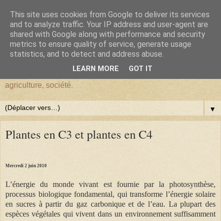
This site uses cookies from Google to deliver its services
BlogHardi
and to analyze traffic. Your IP address and user-agent are
shared with Google along with performance and security
metrics to ensure quality of service, generate usage
Vous êtes sur BlogHardi, vous y trouverez les réflexions d'un
statistics, and to detect and address abuse.
ancien Chercheur de l'I.N.R.A.E. sur : environnement,
LEARN MORE
GOT IT
démographie, Darwinisme, écologie, biologie, génétique,
agriculture, société.
▼
Plantes en C3 et plantes en C4
Mercredi 2 juin 2010
L’énergie du monde vivant est fournie par la photosynthèse,
processus biologique fondamental, qui transforme l’énergie solaire
en sucres à partir du gaz carbonique et de l’eau.
La plupart des
espèces végétales qui vivent dans un environnement suffisamment