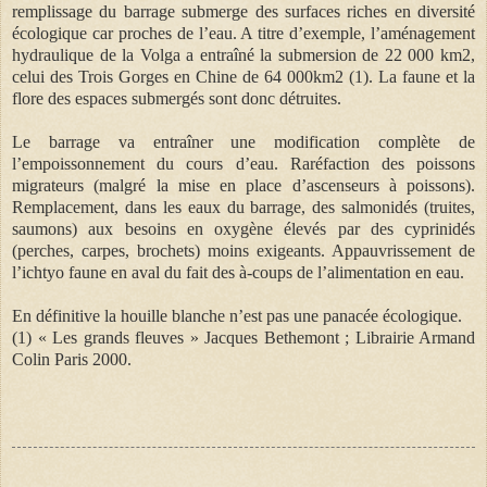
remplissage du barrage submerge des surfaces riches en diversité
écologique car proches de l’eau. A titre d’exemple, l’aménagement
hydraulique de la Volga a entraîné la submersion de 22 000 km2,
celui des Trois Gorges en Chine de 64 000km2 (1). La faune et la
flore des espaces submergés sont donc détruites.
Le barrage va entraîner une modification complète de
l’empoissonnement du cours d’eau. Raréfaction des poissons
migrateurs (malgré la mise en place d’ascenseurs à poissons).
Remplacement, dans les eaux du barrage, des salmonidés (truites,
saumons) aux besoins en oxygène élevés par des cyprinidés
(perches, carpes, brochets) moins exigeants. Appauvrissement de
l’ichtyo faune en aval du fait des à-coups de l’alimentation en eau.
En définitive la houille blanche n’est pas une panacée écologique.
(1) « Les grands fleuves » Jacques Bethemont ; Librairie Armand
Colin Paris 2000.