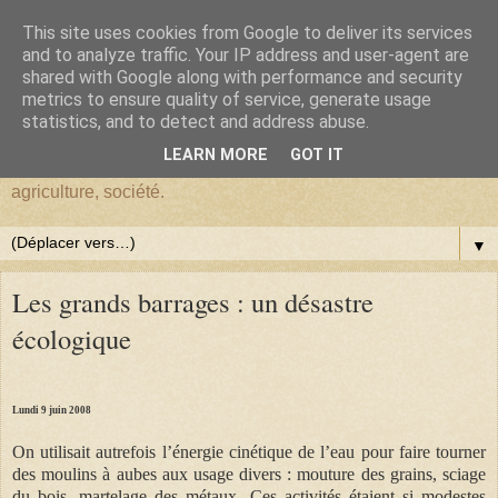
This site uses cookies from Google to deliver its services
BlogHardi
and to analyze traffic. Your IP address and user-agent are
shared with Google along with performance and security
metrics to ensure quality of service, generate usage
Vous êtes sur BlogHardi, vous y trouverez les réflexions d'un
statistics, and to detect and address abuse.
ancien Chercheur de l'I.N.R.A.E. sur : environnement,
LEARN MORE
GOT IT
démographie, Darwinisme, écologie, biologie, génétique,
agriculture, société.
▼
Les grands barrages : un désastre
écologique
Lundi 9 juin 2008
On utilisait autrefois l’énergie cinétique de l’eau pour faire tourner
des moulins à aubes aux usage divers : mouture des grains, sciage
du bois, martelage des métaux. Ces activités étaient si modestes