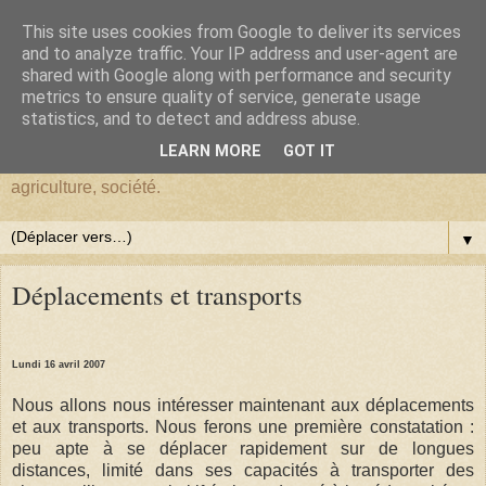
This site uses cookies from Google to deliver its services
BlogHardi
and to analyze traffic. Your IP address and user-agent are
shared with Google along with performance and security
metrics to ensure quality of service, generate usage
Vous êtes sur BlogHardi, vous y trouverez les réflexions d'un
statistics, and to detect and address abuse.
ancien Chercheur de l'I.N.R.A.E. sur : environnement,
LEARN MORE
GOT IT
démographie, Darwinisme, écologie, biologie, génétique,
agriculture, société.
▼
Déplacements et transports
Lundi 16 avril 2007
Nous allons nous intéresser maintenant aux déplacements
et aux transports. Nous ferons une première constatation :
peu apte à se déplacer rapidement sur de longues
distances, limité dans ses capacités à transporter des