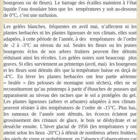
bourgeons ou de fleurs). Le barrage des écailles maintient à l’état
liquide l’eau tissulaire bien que les températures y soit au-dessous
de 0°C, c’est une surfusion.
Les gelées blanches, fréquentes en avril mai, n’affectent ni les
plantes herbacées ni les plantes ligneuses de nos climats, elles sont
adaptées, à cette période de l’année, à des températures de l’ordre
de -2 à -3°C au niveau du sol. Seules les fleurs ou les jeunes
bourgeons éclos de nos arbres fruitiers peuvent être détruits
réduisant ainsi les récoltes. Les gelées noires sont beaucoup plus
graves. Si elles surviennent au printemps (avril, mai) les bourgeons
et les fleurs sont détruits dès que la température baisse en deçà de
-4°C. En hiver les plantes herbacées ont leur partie aérienne
« brulée » (les pelouses de montagne sont sèches), elles ne se
reconstitueront qu’au printemps à partir d’ébauches de pousses qui
apparaissent au niveau des racines que le sol a protégées du gel.
Les plantes ligneuses (arbres et arbustes) adaptées à nos climats
peuvent résister à des températures de l’ordre de -15°C. Plus bas,
les rameaux de l’année sont détruits, les écorces éclatent par
grossissement des cristaux de glace, le bois se déshydrate et se
dessèche ensuite. L’hiver glacial de 1956 (les températures y ont
atteint selon les lieux -20°C) à détruit de nombreux arbres fruitiers,
des pieds de vigne et probablement, en l’absence d’observations car