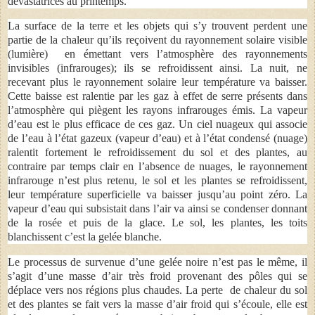
dévastatrices au printemps.
La surface de la terre et les objets qui s’y trouvent perdent une
partie de la chaleur qu’ils reçoivent du rayonnement solaire visible
(lumière) en émettant vers l’atmosphère des rayonnements
invisibles (infrarouges); ils se refroidissent ainsi. La nuit, ne
recevant plus le rayonnement solaire leur température va baisser.
Cette baisse est ralentie par les gaz à effet de serre présents dans
l’atmosphère qui piègent les rayons infrarouges émis. La vapeur
d’eau est le plus efficace de ces gaz. Un ciel nuageux qui associe
de l’eau à l’état gazeux (vapeur d’eau) et à l’état condensé (nuage)
ralentit fortement le refroidissement du sol et des plantes, au
contraire par temps clair en l’absence de nuages, le rayonnement
infrarouge n’est plus retenu, le sol et les plantes se refroidissent,
leur température superficielle va baisser jusqu’au point zéro. La
vapeur d’eau qui subsistait dans l’air va ainsi se condenser donnant
de la rosée et puis de la glace. Le sol, les plantes, les toits
blanchissent c’est la gelée blanche.
Le processus de survenue d’une gelée noire n’est pas le même, il
s’agit d’une masse d’air très froid provenant des pôles qui se
déplace vers nos régions plus chaudes. La perte de chaleur du sol
et des plantes se fait vers la masse d’air froid qui s’écoule, elle est