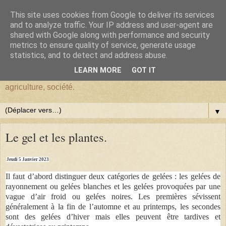
This site uses cookies from Google to deliver its services
BlogHardi
and to analyze traffic. Your IP address and user-agent are
shared with Google along with performance and security
metrics to ensure quality of service, generate usage
Vous êtes sur BlogHardi, vous y trouverez les réflexions d'un
statistics, and to detect and address abuse.
ancien Chercheur de l'I.N.R.A.E. sur : environnement,
LEARN MORE
GOT IT
démographie, Darwinisme, écologie, biologie, génétique,
agriculture, société.
▼
Le gel et les plantes.
Jeudi 5 Janvier 2023
Il faut d’abord distinguer deux catégories de gelées : les gelées de
rayonnement ou gelées blanches et les gelées provoquées par une
vague d’air froid ou gelées noires. Les premières sévissent
généralement à la fin de l’automne et au printemps, les secondes
sont des gelées d’hiver mais elles peuvent être tardives et