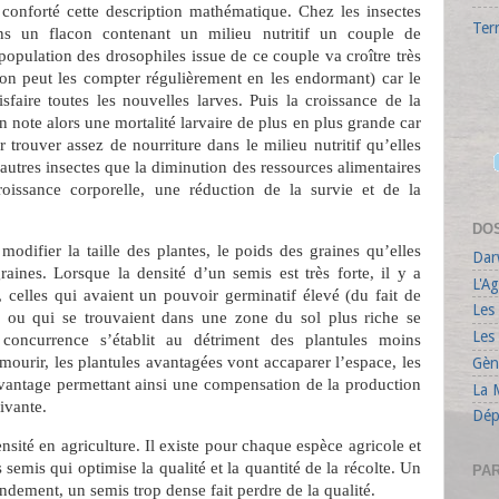
conforté cette description mathématique. Chez les insectes
Ter
s un flacon contenant un milieu nutritif un couple de
population des drosophiles issue de ce couple va croître très
(on peut les compter régulièrement en les endormant) car le
isfaire toutes les nouvelles larves. Puis la croissance de la
On note alors une mortalité larvaire de plus en plus grande car
 trouver assez de nourriture dans le milieu nutritif qu’elles
autres insectes que la diminution des ressources alimentaires
roissance corporelle, une réduction de la survie et de la
DO
modifier la taille des plantes, le poids des graines qu’elles
Darw
graines. Lorsque la densité d’un semis est très forte, il y a
L'Ag
, celles qui avaient un pouvoir germinatif élevé (du fait de
Les
) ou qui se trouvaient dans une zone du sol plus riche se
Les
concurrence s’établit au détriment des plantules moins
mourir, les plantules avantagées vont accaparer l’espace, les
Gèn
avantage permettant ainsi une compensation de la production
La 
ivante.
Dép
nsité en agriculture. Il existe pour chaque espèce agricole et
semis qui optimise la qualité et la quantité de la récolte. Un
PA
endement, un semis trop dense fait perdre de la qualité.