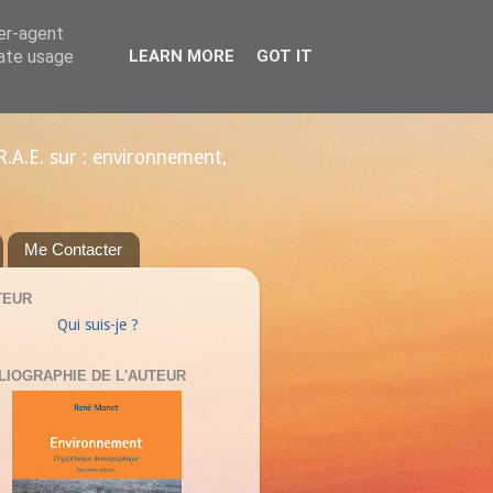
ser-agent
rate usage
LEARN MORE
GOT IT
R.A.E. sur : environnement,
Me Contacter
TEUR
Qui suis-je ?
LIOGRAPHIE DE L'AUTEUR