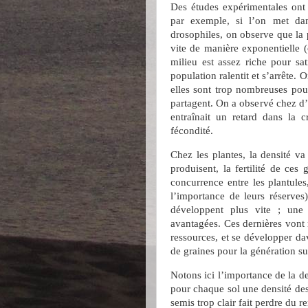
Des études expérimentales ont 
par exemple, si l’on met dan
drosophiles, on observe que la 
vite de manière exponentielle 
milieu est assez riche pour sat
population ralentit et s’arrête. 
elles sont trop nombreuses pour
partagent. On a observé chez d’
entraînait un retard dans la c
fécondité.
Chez les plantes, la densité va 
produisent, la fertilité de ces 
concurrence entre les plantules
l’importance de leurs réserves
développent plus vite ; une 
avantagées. Ces dernières vont 
ressources, et se développer d
de graines pour la génération su
Notons ici l’importance de la de
pour chaque sol une densité des 
semis trop clair fait perdre du r