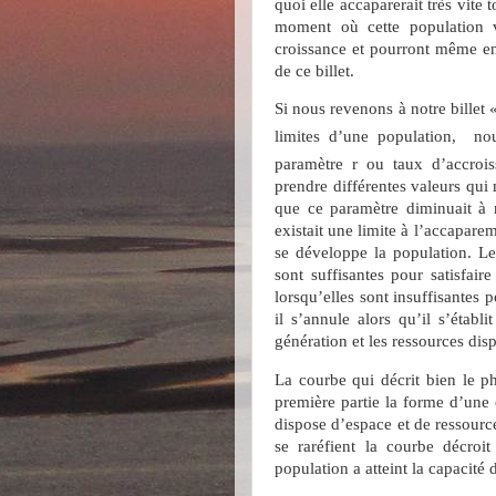
quoi elle accaparerait très vite 
moment où cette population va
croissance et pourront même ent
de ce billet.
Si nous revenons à notre billet 
limites d’une population,
no
paramètre r ou taux d’accro
prendre différentes valeurs qui
que ce paramètre diminuait à m
existait une limite à l’accapare
se développe la population. Le
sont suffisantes pour satisfair
lorsqu’elles sont insuffisantes 
il s’annule alors qu’il s’établ
génération et les ressources dis
La courbe qui décrit bien le 
première partie la forme d’une 
dispose d’espace et de ressource
se raréfient la courbe décroit
population a atteint la capacité