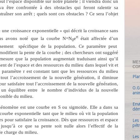
tout l’espace disponible sur notre planète ; il viendra donc un
 être confrontée à des obstacles qui feront ralentir sa
raîner son arrêt ; quels sont ces obstacles ? Ce sera l’objet
« une croissance exponentielle » qui décrit la croissance sans
rt
us avons noté que la courbe N=N
e
était affectée d’un
0
issement
spécifique de la population. Ce paramètre peut
 modifient la pente de la courbe ; des chercheurs ont suggéré
esure que la population augmentait traduisant ainsi qu’il
ME
ment de l’espace et des ressources du milieu dans lequel vit et
CO
 paramètre r est constant tant que les ressources du milieu
Pla
e tout l’accroissement de la nouvelle génération, il diminue
pour satisfaire tout l’accroissement de la nouvelle génération,
O.G.
it un équilibre entre
le nombre d’individus de la nouvelle
ani
ponible du milieu.
Env
phénomène est une courbe en S ou sigmoïde. Elle a dans sa
dém
courbe exponentielle tant que le milieu où vit la population
s pour satisfaire la croissance. Dès que ressources et espace
Les 
pétr
 jusqu’à ce que sa pente soit nulle alors l’effectif de la
 de charge du milieu.
Les