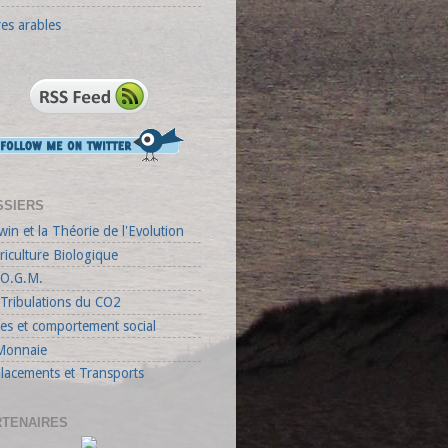
res arables
SSIERS
in et la Théorie de l'Evolution
riculture Biologique
 O.G.M.
 Tribulations du CO2
es et comportement social
Monnaie
lacements et Transports
RTENAIRES