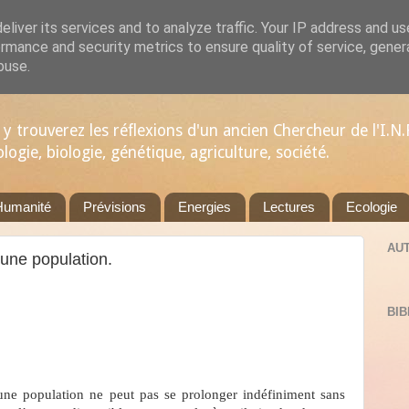
liver its services and to analyze traffic. Your IP address and u
rmance and security metrics to ensure quality of service, gene
buse.
y trouverez les réflexions d'un ancien Chercheur de l'I.N.
gie, biologie, génétique, agriculture, société.
Humanité
Prévisions
Energies
Lectures
Ecologie
AU
'une population.
BIB
une population ne peut pas se prolonger indéfiniment sans