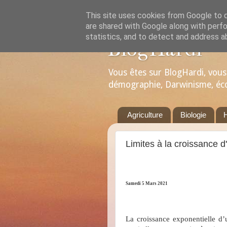
This site uses cookies from Google to de
are shared with Google along with perfo
statistics, and to detect and address a
BlogHardi
Vous êtes sur BlogHardi, vous 
démographie, Darwinisme, écolo
Agriculture
Biologie
Limites à la croissance d
Samedi 5 Mars 2021
La croissance exponentielle d’