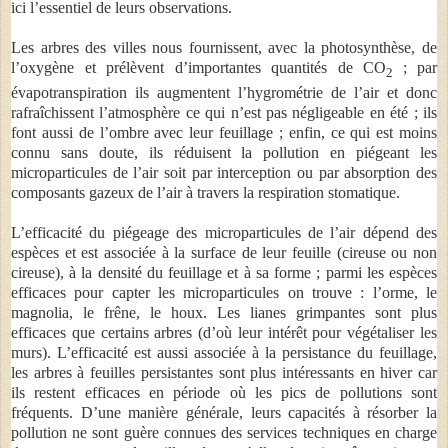
ici l’essentiel de leurs observations.
Les arbres des villes nous fournissent, avec la photosynthèse, de
l’oxygène et prélèvent d’importantes quantités de CO
; par
2
évapotranspiration ils augmentent l’hygrométrie de l’air et donc
rafraîchissent l’atmosphère ce qui n’est pas négligeable en été ; ils
font aussi de l’ombre avec leur feuillage ; enfin, ce qui est moins
connu sans doute, ils réduisent la pollution en piégeant les
microparticules de l’air soit par interception ou par absorption des
composants gazeux de l’air à travers la respiration stomatique.
L’efficacité du piégeage des microparticules de l’air dépend des
espèces et est associée à la surface de leur feuille (cireuse ou non
cireuse), à la densité du feuillage et à sa forme ; parmi les espèces
efficaces pour capter les microparticules on trouve : l’orme, le
magnolia, le frêne, le houx. Les lianes grimpantes sont plus
efficaces que certains arbres (d’où leur intérêt pour végétaliser les
murs). L’efficacité est aussi associée à la persistance du feuillage,
les arbres à feuilles persistantes sont plus intéressants en hiver car
ils restent efficaces en période où les pics de pollutions sont
fréquents. D’une manière générale, leurs capacités à résorber la
pollution ne sont guère connues des services techniques en charge