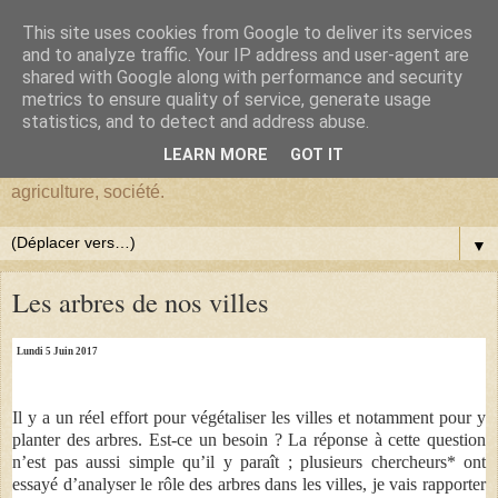
This site uses cookies from Google to deliver its services
BlogHardi
and to analyze traffic. Your IP address and user-agent are
shared with Google along with performance and security
metrics to ensure quality of service, generate usage
Vous êtes sur BlogHardi, vous y trouverez les réflexions d'un
statistics, and to detect and address abuse.
ancien Chercheur de l'I.N.R.A.E. sur : environnement,
LEARN MORE
GOT IT
démographie, Darwinisme, écologie, biologie, génétique,
agriculture, société.
▼
Les arbres de nos villes
Lundi 5 Juin 2017
Il y a un réel effort pour végétaliser les villes et notamment pour y
planter des arbres. Est-ce un besoin ? La réponse à cette question
n’est pas aussi simple qu’il y paraît ; plusieurs chercheurs* ont
essayé d’analyser le rôle des arbres dans les villes, je vais rapporter