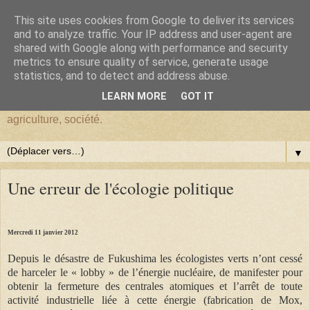
This site uses cookies from Google to deliver its services
BlogHardi
and to analyze traffic. Your IP address and user-agent are
shared with Google along with performance and security
metrics to ensure quality of service, generate usage
Vous êtes sur BlogHardi, vous y trouverez les réflexions d'un
statistics, and to detect and address abuse.
ancien Chercheur de l'I.N.R.A.E. sur : environnement,
LEARN MORE
GOT IT
démographie, Darwinisme, écologie, biologie, génétique,
agriculture, société.
▼
Une erreur de l'écologie politique
Mercredi 11 janvier 2012
Depuis le désastre de Fukushima les écologistes verts n’ont cessé
de harceler le « lobby » de l’énergie nucléaire, de manifester pour
obtenir la fermeture des centrales atomiques et l’arrêt de toute
activité industrielle liée à cette énergie (fabrication de Mox,