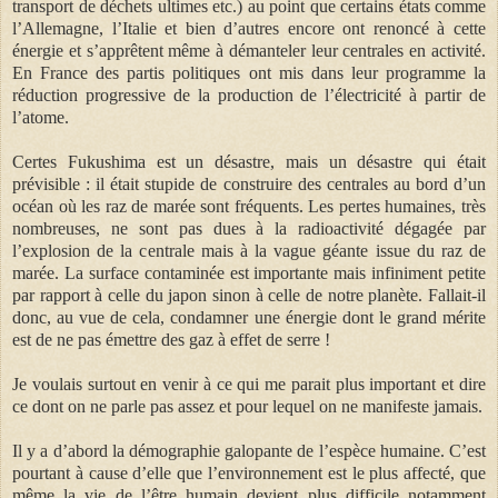
transport de déchets ultimes etc.) au point que certains états comme
l’Allemagne, l’Italie et bien d’autres encore ont renoncé à cette
énergie et s’apprêtent même à démanteler leur centrales en activité.
En France des partis politiques ont mis dans leur programme la
réduction progressive de la production de l’électricité à partir de
l’atome.
Certes Fukushima est un désastre, mais un désastre qui était
prévisible : il était stupide de construire des centrales au bord d’un
océan où les raz de marée sont fréquents. Les pertes humaines, très
nombreuses, ne sont pas dues à la radioactivité dégagée par
l’explosion de la centrale mais à la vague géante issue du raz de
marée. La surface contaminée est importante mais infiniment petite
par rapport à celle du japon sinon à celle de notre planète. Fallait-il
donc, au vue de cela, condamner une énergie dont le grand mérite
est de ne pas émettre des gaz à effet de serre !
Je voulais surtout en venir à ce qui me parait plus important et dire
ce dont on ne parle pas assez et pour lequel on ne manifeste jamais.
Il y a d’abord la démographie galopante de l’espèce humaine. C’est
pourtant à cause d’elle que l’environnement est le plus affecté, que
même la vie de l’être humain devient plus difficile notamment