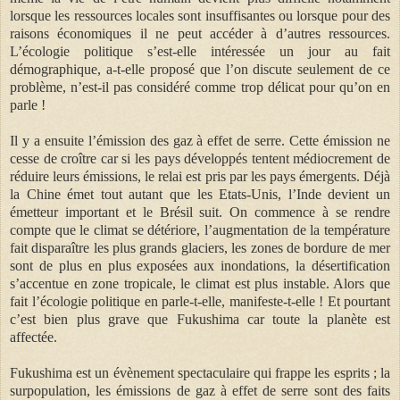
lorsque les ressources locales sont insuffisantes ou lorsque pour des
raisons économiques il ne peut accéder à d’autres ressources.
L’écologie politique s’est-elle intéressée un jour au fait
démographique, a-t-elle proposé que l’on discute seulement de ce
problème, n’est-il pas considéré comme trop délicat pour qu’on en
parle !
Il y a ensuite l’émission des gaz à effet de serre. Cette émission ne
cesse de croître car si les pays développés tentent médiocrement de
réduire leurs émissions, le relai est pris par les pays émergents. Déjà
la Chine émet tout autant que les Etats-Unis, l’Inde devient un
émetteur important et le Brésil suit. On commence à se rendre
compte que le climat se détériore, l’augmentation de la température
fait disparaître les plus grands glaciers, les zones de bordure de mer
sont de plus en plus exposées aux inondations, la désertification
s’accentue en zone tropicale, le climat est plus instable. Alors que
fait l’écologie politique en parle-t-elle, manifeste-t-elle ! Et pourtant
c’est bien plus grave que Fukushima car toute la planète est
affectée.
Fukushima est un évènement spectaculaire qui frappe les esprits ; la
surpopulation, les émissions de gaz à effet de serre sont des faits