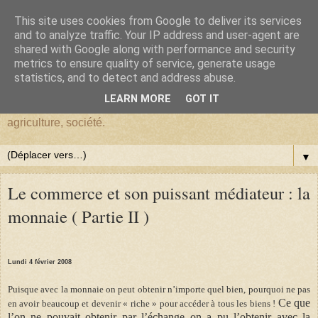
This site uses cookies from Google to deliver its services
BlogHardi
and to analyze traffic. Your IP address and user-agent are
shared with Google along with performance and security
metrics to ensure quality of service, generate usage
Vous êtes sur BlogHardi, vous y trouverez les réflexions d'un
statistics, and to detect and address abuse.
ancien Chercheur de l'I.N.R.A.E. sur : environnement,
LEARN MORE
GOT IT
démographie, Darwinisme, écologie, biologie, génétique,
agriculture, société.
▼
Le commerce et son puissant médiateur : la
monnaie ( Partie II )
Lundi 4 février 2008
Puisque avec la monnaie on peut obtenir n’importe quel bien, pourquoi ne pas
Ce que
en avoir beaucoup et devenir « riche » pour accéder à tous les biens !
l’on ne pouvait obtenir par l’échange on a pu l’obtenir avec la